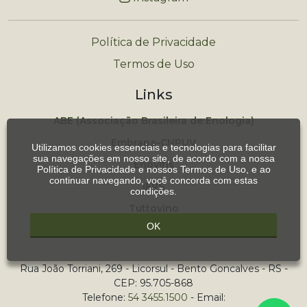
Política de Privacidade
Termos de Uso
Links
ABE (Associação Brasileira de Enologia)
Embrapa-CNPUV
Utilizamos cookies essenciais e tecnologias para facilitar
sua navegações em nosso site, de acordo com a nossa
Enovitis
Política de Privacidade
e nossos
Termos de Uso
, e ao
continuar navegando, você concorda com estas
IFRS
condições.
Tuttovino
OK
UNIPAMPA
Rua João Torriani, 269 - Licorsul - Bento Goncalves - RS -
CEP: 95.705-868
Telefone:
54 3455.1500
- Email: