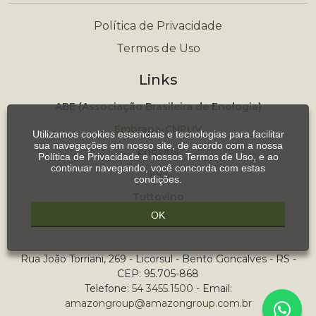
Política de Privacidade
Termos de Uso
Links
ABE (Associação Brasileira de Enologia)
Embrapa-CNPUV
Utilizamos cookies essenciais e tecnologias para facilitar
sua navegações em nosso site, de acordo com a nossa
Enovitis
Política de Privacidade
e nossos
Termos de Uso
, e ao
continuar navegando, você concorda com estas
IFRS
condições.
Tuttovino
OK
UNIPAMPA
Rua João Torriani, 269 - Licorsul - Bento Goncalves - RS -
CEP: 95.705-868
Telefone:
54 3455.1500
- Email:
amazongroup@amazongroup.com.br